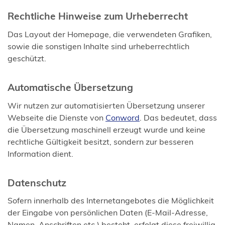
Rechtliche Hinweise zum Urheberrecht
Das Layout der Homepage, die verwendeten Grafiken,
sowie die sonstigen Inhalte sind urheberrechtlich
geschützt.
Automatische Übersetzung
Wir nutzen zur automatisierten Übersetzung unserer
(Öffnet
Webseite die Dienste von
Conword
. Das bedeutet, dass
in
die Übersetzung maschinell erzeugt wurde und keine
einem
rechtliche Gültigkeit besitzt, sondern zur besseren
neuen
Information dient.
Tab)
Datenschutz
Sofern innerhalb des Internetangebotes die Möglichkeit
der Eingabe von persönlichen Daten (E-Mail-Adresse,
Namen, Anschriften etc.) besteht, erfolgt diese freiwillig.