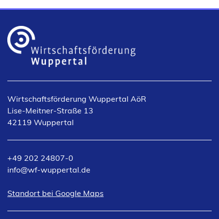
Wirtschaftsförderung Wuppertal AöR
Lise-Meitner-Straße 13
42119 Wuppertal
+49 202 24807-0
info
wf-wuppertal
de
(Öffnet
Standort bei Google Maps
in
einem