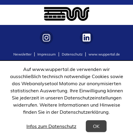
neuen
Tab)
(Öffnet
(Öffnet
Newsletter
Impressum
Datenschutz
www.wuppertal.de
in
in
einem
einem
Auf www.wuppertal.de verwenden wir
neuen
neuen
ausschließlich technisch notwendige Cookies sowie
Tab)
Tab)
das Webanalysetool Matomo zur anonymisierten
statistischen Auswertung. Ihre Einwilligung können
Sie jederzeit in unseren Datenschutzeinstellungen
widerrufen. Weitere Informationen und Hinweise
finden Sie in der Datenschutzerklärung.
(Öffnet in einem neuen Tab)
Infos zum Datenschutz
OK