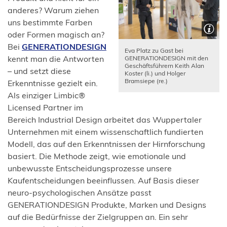
anderes? Warum ziehen
uns bestimmte Farben
oder Formen magisch an?
(Öffnet
Bei
GENERATIONDESIGN
Eva Platz zu Gast bei
in
kennt man die Antworten
GENERATIONDESIGN mit den
Geschäftsführern Keith Alan
einem
– und setzt diese
Koster (li.) und Holger
Bramsiepe (re.)
neuen
Erkenntnisse gezielt ein.
Tab)
Als einziger Limbic®
Licensed Partner im
Bereich Industrial Design arbeitet das Wuppertaler
Unternehmen mit einem wissenschaftlich fundierten
Modell, das auf den Erkenntnissen der Hirnforschung
basiert. Die Methode zeigt, wie emotionale und
unbewusste Entscheidungsprozesse unsere
Kaufentscheidungen beeinflussen. Auf Basis dieser
neuro-psychologischen Ansätze passt
GENERATIONDESIGN Produkte, Marken und Designs
auf die Bedürfnisse der Zielgruppen an. Ein sehr