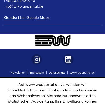
+49 202 24807-0
info
wf-wuppertal
de
(Öffnet
Standort bei Google Maps
in
einem
neuen
Tab)
(Öffnet
(Öffnet
Newsletter
Impressum
Datenschutz
www.wuppertal.de
in
in
einem
einem
Auf www.wuppertal.de verwenden wir
neuen
neuen
ausschließlich technisch notwendige Cookies sowie
Tab)
Tab)
das Webanalysetool Matomo zur anonymisierten
statistischen Auswertung. Ihre Einwilligung können