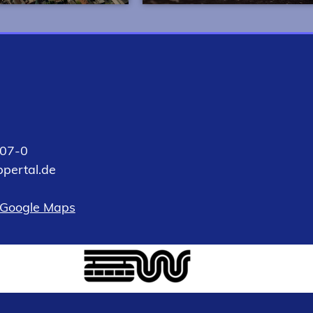
größte Stadt
News und Termine rund um
nds liegt ideal in
die Wirtschaftsförderung u
raphischen Mitte
den Standort Wuppertal.
n und Ruhr. Viele
hampions sind hier
.
07-0
pertal
de
 Google Maps