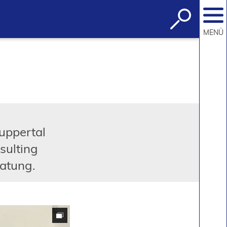
Suche
öffnen
MENÜ
uppertal
sulting
ratung.