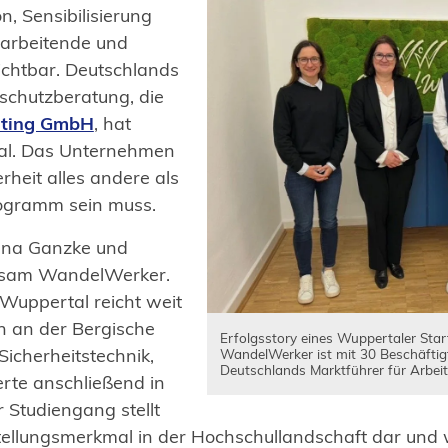
n, Sensibilisierung
tarbeitende und
ichtbar. Deutschlands
sschutzberatung, die
lting GmbH
, hat
tal. Das Unternehmen
erheit alles andere als
rogramm sein muss.
nna Ganzke und
nsam WandelWerker.
Wuppertal reicht weit
en an der Bergische
Erfolgsstory eines Wuppertaler Star
Sicherheitstechnik,
WandelWerker ist mit 30 Beschäftig
Deutschlands Marktführer für Arbei
te anschließend in
 Studiengang stellt
tellungsmerkmal in der Hochschullandschaft dar und w