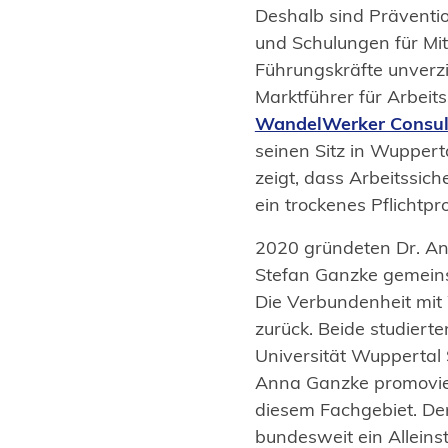
Deshalb sind Präventio
und Schulungen für Mi
Führungskräfte unverz
Marktführer für Arbeit
(Öffnet
WandelWerker Consu
in
seinen Sitz in Wupper
einem
zeigt, dass Arbeitssich
neuen
ein trockenes Pflichtp
Tab)
2020 gründeten Dr. A
Stefan Ganzke gemei
Die Verbundenheit mit 
zurück. Beide studiert
Universität Wuppertal 
Anna Ganzke promovier
diesem Fachgebiet. Der
bundesweit ein Alleins