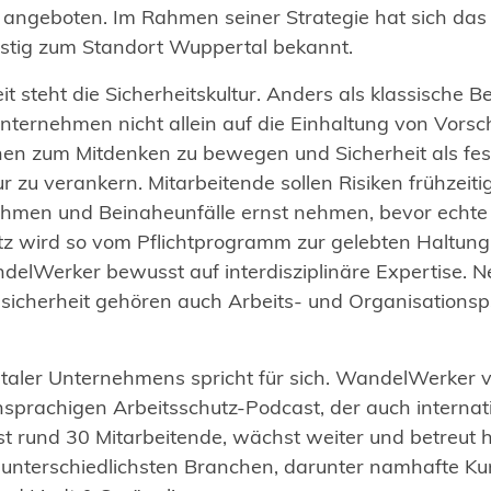
 angeboten. Im Rahmen seiner Strategie hat sich da
stig zum Standort Wuppertal bekannt.
it steht die Sicherheitskultur. Anders als klassische
Unternehmen nicht allein auf die Einhaltung von Vorsch
en zum Mitdenken zu bewegen und Sicherheit als fes
 zu verankern. Mitarbeitende sollen Risiken frühzeiti
men und Beinaheunfälle ernst nehmen, bevor echte 
tz wird so vom Pflichtprogramm zur gelebten Haltung.
ndelWerker bewusst auf interdisziplinäre Expertise. 
tssicherheit gehören auch Arbeits- und Organisation
aler Unternehmens spricht für sich. WandelWerker ve
hsprachigen Arbeitsschutz-Podcast, der auch internat
t rund 30 Mitarbeitende, wächst weiter und betreut 
nterschiedlichsten Branchen, darunter namhafte K