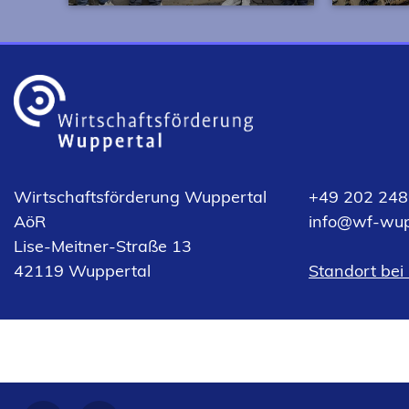
Wir begleiten Unternehmen
Die 17. 
aus allen Branchen, schaffen
Deutschla
Netzwerke in innovativen
der geog
Kompetenzfeldern und
von Rhei
fördern passgenaue
Hidden C
Kooperationen.
zu Hause
Wirtschaftsförderung Wuppertal
+49 202 248
AöR
info
wf-wup
Lise-Meitner-Straße 13
(Öffnet
42119 Wuppertal
Standort bei
in
einem
neuen
Tab)