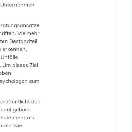
s Unternehmen
 Beratungsansätze
riften. Vielmehr
ten Bestandteil
g erkennen,
Unfälle
 Um dieses Ziel
Neben
spsychologen zum
röffentlicht den
ional gehört
heute mehr als
unden wie