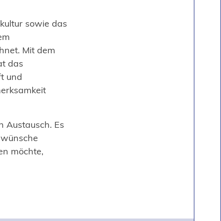
kultur sowie das
dem
hnet. Mit dem
at das
ft und
merksamkeit
n Austausch. Es
h wünsche
en möchte,