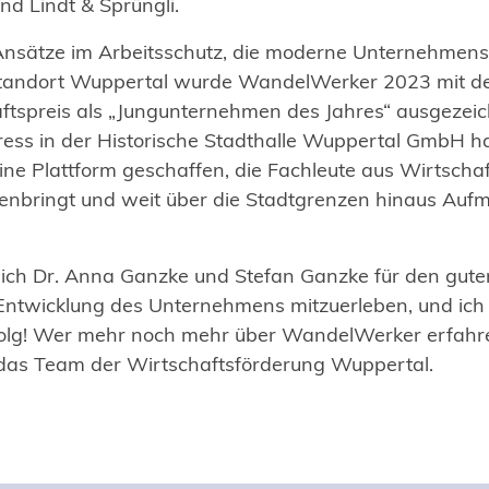
d Lindt & Sprüngli.
 Ansätze im Arbeitsschutz, die moderne Unternehmens
tandort Wuppertal wurde WandelWerker 2023 mit 
tspreis als „Jungunternehmen des Jahres“ ausgezeic
ress in der Historische Stadthalle Wuppertal GmbH h
e Plattform geschaffen, die Fachleute aus Wirtscha
bringt und weit über die Stadtgrenzen hinaus Auf
lich Dr. Anna Ganzke und Stefan Ganzke für den gute
e Entwicklung des Unternehmens mitzuerleben, und ic
rfolg! Wer mehr noch mehr über WandelWerker erfahr
das Team der Wirtschaftsförderung Wuppertal.