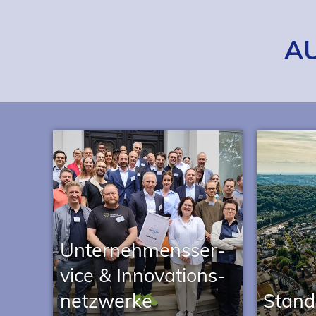
A
Unter­neh­mens­ser­
vice & Inno­va­ti­ons­
netz­werke
Stand