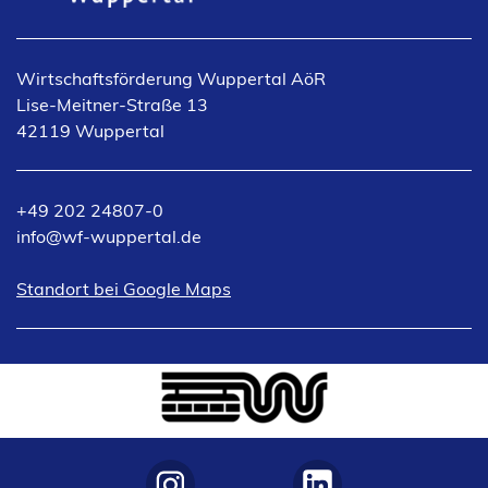
i
e
e
m
n
u
i
n
e
e
n
e
Wirtschaftsförderung Wuppertal AöR
m
n
e
u
Lise-Meitner-Straße 13
n
T
m
e
42119 Wuppertal
e
a
n
n
u
b
e
T
e
)
u
a
+49 202 24807-0
n
e
b
info
wf-wuppertal
de
T
n
)
a
T
(Öffnet
Standort bei Google Maps
b
a
in
)
b
einem
)
neuen
Tab)