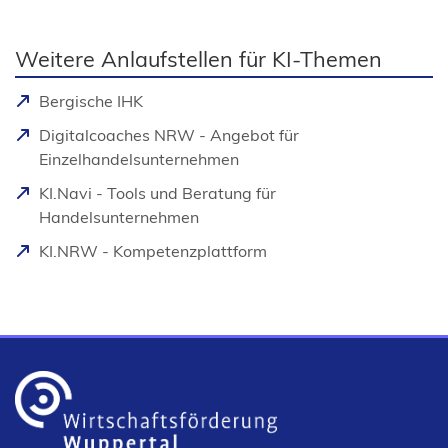
Weitere Anlaufstellen für KI-Themen
(
Bergische IHK
Ö
Digitalcoaches NRW - Angebot für
f
(
Einzelhandelsunternehmen
f
Ö
KI.Navi - Tools und Beratung für
n
f
(
Handelsunternehmen
e
f
Ö
t
(
KI.NRW - Kompetenzplattform
n
f
i
Ö
e
f
n
f
t
n
e
f
i
e
i
n
n
t
n
e
e
i
e
t
i
n
m
i
n
e
n
n
e