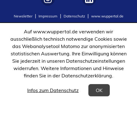
(Öffnet
(Öffnet
Newsletter
Impressum
Datenschutz
www.wuppertal.de
in
in
einem
einem
Auf www.wuppertal.de verwenden wir
neuen
neuen
ausschließlich technisch notwendige Cookies sowie
Tab)
Tab)
das Webanalysetool Matomo zur anonymisierten
statistischen Auswertung. Ihre Einwilligung können
Sie jederzeit in unseren Datenschutzeinstellungen
widerrufen. Weitere Informationen und Hinweise
finden Sie in der Datenschutzerklärung.
(Öffnet in einem neuen Tab)
Infos zum Datenschutz
OK