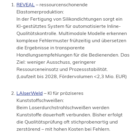
(Öffnet
REVEAL
– ressourcenschonende
in
Elastomerproduktion:
einem
In der Fertigung von Silikondichtungen sorgt ein
neuen
KI-gestütztes System für automatisierte Inline-
Tab)
Qualitätskontrolle. Multimodale Modelle erkennen
komplexe Fehlermuster frühzeitig und übersetzen
die Ergebnisse in transparente
Handlungsempfehlungen für die Bedienenden. Das
Ziel: weniger Ausschuss, geringerer
Ressourceneinsatz und Prozessstabilität.
(Laufzeit bis 2028, Fördervolumen <2,3 Mio. EUR)
(Öffnet
LAIserWeld
– KI für präziseres
in
Kunststoffschweißen:
einem
Beim Laserdurchstrahlschweißen werden
neuen
Kunststoffe dauerhaft verbunden. Bisher erfolgt
Tab)
die Qualitätsprüfung oft stichprobenartig und
zerstörend – mit hohen Kosten bei Fehlern.