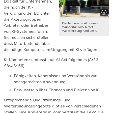
Das gilt für Unternehmen,
die nach der KI-
Verordnung der EU unter
die Akteursgruppen
Die Technische Akademie
Anbieter oder Betreiber
Wuppertal TAW bietet
von KI-Systemen fallen.
Weiterbildung rund um KI.
Sie müssen sicherstellen,
dass Mitarbeitende über
die nötige Kompetenz im Umgang mit KI verfügen.
KI-Kompetenz umfasst laut AI Act folgendes
(𝘈𝘳𝘵.3,
𝘈𝘣𝘴𝘢𝘵𝘻 56)
:
Fähigkeiten, Kenntnisse und Verständnis zur
sachgerechten Anwendung
Bewusstsein über Chancen und Risiken von KI
Entsprechende Qualifizierungs- und
Weiterbildungsangebote gibt es von verschiedenen
Stellen. Eine Anbieterin in Wuppertal ist die TAW, die