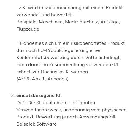
a
-> KI wird im Zusammenhang mit einem Produkt
b
verwendet und bewertet.
)
Beispiele: Maschinen, Medizintechnik, Aufzüge,
Flugzeuge
!! Handelt es sich um ein risikobehaftetes Produkt,
das nach EU-Produktregulierung einer
Konformitätsbewertung durch Dritte unterliegt,
kann damit im Zusammenhang verwendete KI
schnell zur Hochrisiko-KI werden.
(Art.6, Abs.1, Anhang I)
einsatzbezogene KI:
Def.: Die KI dient einem bestimmten
Verwendungszweck, unabhängig vom physischen
Produkt. Bewertung je nach Anwendungsfall.
Beispiel: Software