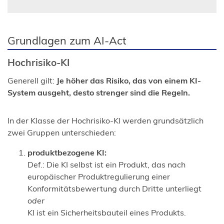
Ö
f
f
Grundlagen zum AI-Act
n
e
Hochrisiko-KI
t
i
Generell gilt:
Je höher das Risiko, das von einem KI-
n
System ausgeht, desto strenger sind die Regeln.
e
i
In der Klasse der Hochrisiko-KI werden grundsätzlich
n
zwei Gruppen unterschieden:
e
m
produktbezogene KI:
n
Def.: Die KI selbst ist ein Produkt, das nach
e
europäischer Produktregulierung einer
u
Konformitätsbewertung durch Dritte unterliegt
e
oder
n
KI ist ein Sicherheitsbauteil eines Produkts.
T