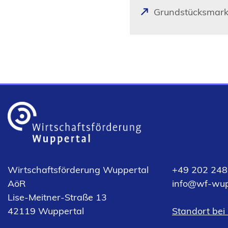
einem
(
Grundstücksmark
neuen
Ö
Tab)
f
f
n
e
t
i
n
e
i
n
Wirtschaftsförderung Wuppertal
+49 202 248
e
AöR
info
wf-wup
m
Lise-Meitner-Straße 13
n
(Öffnet
42119 Wuppertal
Standort bei
e
in