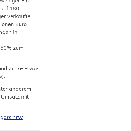
weniger Ein-
 auf 180
er verkaufte
lionen Euro
ngen in
 -50% zum
rundstücke etwas
).
nter anderem
r Umsatz mit
r
gars.nrw