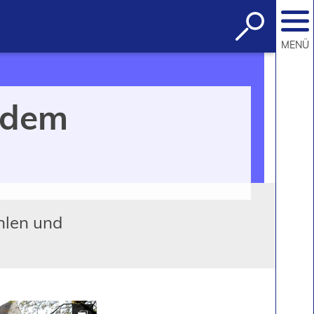
Suche
öffnen
MENÜ
 dem
hlen und