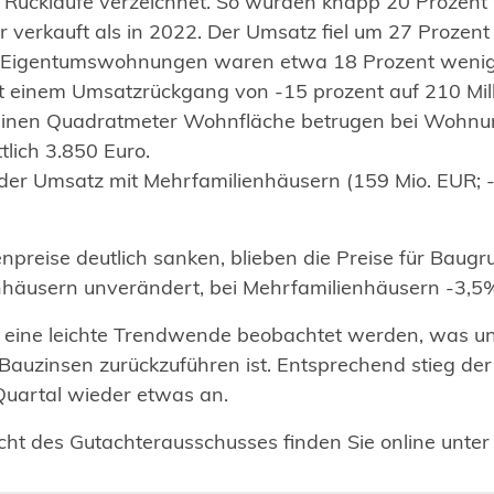
Rückläufe verzeichnet. So wurden knapp 20 Prozent 
 verkauft als in 2022. Der Umsatz fiel um 27 Prozent
en Eigentumswohnungen waren etwa 18 Prozent wenig
it einem Umsatzrückgang von -15 prozent auf 210 Mil
r einen Quadratmeter Wohnfläche betrugen bei Wohnu
tlich 3.850 Euro.
 der Umsatz mit Mehrfamilienhäusern (159 Mio. EUR;
preise deutlich sanken, blieben die Preise für Baug
ienhäusern unverändert, bei Mehrfamilienhäusern -3,5%
 eine leichte Trendwende beobachtet werden, was u
Bauzinsen zurückzuführen ist. Entsprechend stieg de
 Quartal wieder etwas an.
cht des Gutachterausschusses finden Sie online unte