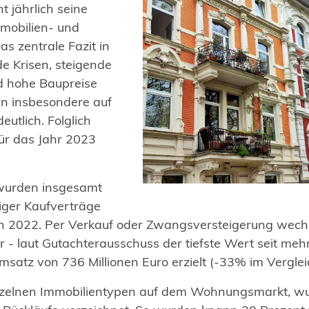
t jährlich seine
mmobilien- und
s zentrale Fazit in
e Krisen, steigende
d hohe Baupreise
en insbesondere auf
tlich. Folglich
ür das Jahr 2023
wurden insgesamt
ger Kaufverträge
h 2022. Per Verkauf oder Zwangsversteigerung wech
r - laut Gutachterausschuss der tiefste Wert seit mehr
satz von 736 Millionen Euro erzielt (-33% im Verglei
nzelnen Immobilientypen auf dem Wohnungsmarkt, wu