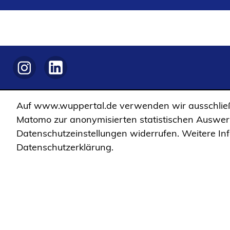
u
einem
e
neuen
n
Tab)
T
a
(Öffnet
(Öffnet
b
in
in
)
einem
einem
Auf www.wuppertal.de verwenden wir ausschließ
neuen
neuen
Matomo zur anonymisierten statistischen Auswertu
Tab)
Tab)
(Öffnet in einem neuen Tab)
Datenschutzeinstellungen widerrufen. Weitere In
Datenschutzerklärung.