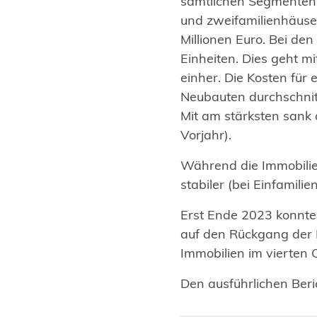
sämtlichen Segmenten 
und zweifamilienhäuser
Millionen Euro. Bei d
Einheiten. Dies geht m
einher. Die Kosten fü
Neubauten durchschnit
Mit am stärksten sank
Vorjahr).
Während die Immobilien
stabiler (bei Einfamil
Erst Ende 2023 konnte
auf den Rückgang der 
Immobilien im vierten
(Öffnet
Den ausführlichen Beri
in