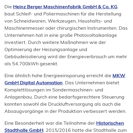
(Öffnet
Die
Heinz Berger Maschinenfabrik GmbH & Co. KG
in
baut Schleif- und Poliermaschinen für die Herstellung
einem
von Schneidwaren, Werkzeugen, Haushalts- und
neuen
Maschinenmesser oder chirurgischen Instrumenten. Das
Tab)
Unternehmen hat in eine große Photovoltaikanlage
investiert. Durch weitere Maßnahmen wie der
Optimierung der Heizungsanlage und
Gebäudeisolierung wird der Energieverbrauch um mehr
als 54.700kWh gesenkt.
Eine ähnlich hohe Energieeinsparung erreicht die
MKW
(Öffnet
GmbH Digital Automation
. Das Unternehmen bietet
in
Komplettlösungen im Sondermaschinen- und
einem
Anlagenbau. Durch eine bedarfsgerechtere Steuerung
neuen
konnten sowohl die Druckluftversorgung als auch die
Tab)
Absaugvorgänge in der Produktion verbessert werden.
Eine Besonderheit war die Teilnahme der
Historischen
(Öffnet
Stadthalle GmbH
. 2015/2016 hatte die Stadthalle zum