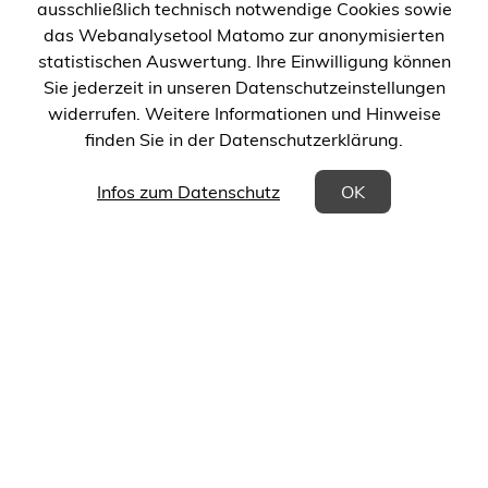
neuen
neuen
ausschließlich technisch notwendige Cookies sowie
Tab)
Tab)
das Webanalysetool Matomo zur anonymisierten
statistischen Auswertung. Ihre Einwilligung können
Sie jederzeit in unseren Datenschutzeinstellungen
widerrufen. Weitere Informationen und Hinweise
finden Sie in der Datenschutzerklärung.
(Öffnet in einem neuen Tab)
Infos zum Datenschutz
OK