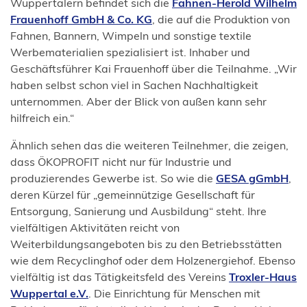
Wuppertalern befindet sich die
Fahnen-Herold Wilhelm
(Öffnet
Frauenhoff GmbH & Co. KG
, die auf die Produktion von
in
Fahnen, Bannern, Wimpeln und sonstige textile
einem
Werbematerialien spezialisiert ist. Inhaber und
neuen
Geschäftsführer Kai Frauenhoff über die Teilnahme. „Wir
Tab)
haben selbst schon viel in Sachen Nachhaltigkeit
unternommen. Aber der Blick von außen kann sehr
hilfreich ein.“
Ähnlich sehen das die weiteren Teilnehmer, die zeigen,
dass ÖKOPROFIT nicht nur für Industrie und
(Öffnet
produzierendes Gewerbe ist. So wie die
GESA gGmbH
,
in
deren Kürzel für „gemeinnützige Gesellschaft für
einem
Entsorgung, Sanierung und Ausbildung“ steht. Ihre
neuen
vielfältigen Aktivitäten reicht von
Tab)
Weiterbildungsangeboten bis zu den Betriebsstätten
wie dem Recyclinghof oder dem Holzenergiehof. Ebenso
vielfältig ist das Tätigkeitsfeld des Vereins
Troxler-Haus
(Öffnet
Wuppertal e.V.
. Die Einrichtung für Menschen mit