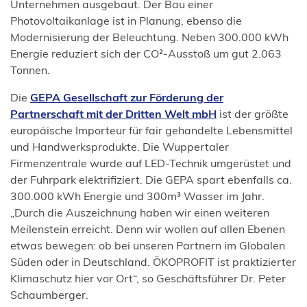
Unternehmen ausgebaut. Der Bau einer
Photovoltaikanlage ist in Planung, ebenso die
Modernisierung der Beleuchtung. Neben 300.000 kWh
Energie reduziert sich der CO²-Ausstoß um gut 2.063
Tonnen.
Die
GEPA Gesellschaft zur Förderung der
(Öffnet
Partnerschaft mit der Dritten Welt mbH
ist der größte
in
europäische Importeur für fair gehandelte Lebensmittel
einem
und Handwerksprodukte. Die Wuppertaler
neuen
Firmenzentrale wurde auf LED-Technik umgerüstet und
Tab)
der Fuhrpark elektrifiziert. Die GEPA spart ebenfalls ca.
300.000 kWh Energie und 300m³ Wasser im Jahr.
„Durch die Auszeichnung haben wir einen weiteren
Meilenstein erreicht. Denn wir wollen auf allen Ebenen
etwas bewegen: ob bei unseren Partnern im Globalen
Süden oder in Deutschland. ÖKOPROFIT ist praktizierter
Klimaschutz hier vor Ort“, so Geschäftsführer Dr. Peter
Schaumberger.