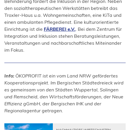
in
Behinderung fördert die Inklusion in der Region. Neben
einem
den sozialtherapeutischen Werkstätten betreibt das
neuen
Troxler-Haus u.a. Wohngemeinschaften, eine KiTa und
Tab)
einen ambulanten Pflegedienst. Eine kulturorientierte
(Öffnet
Einrichtung ist die
FÄRBEREI e.V.
. Bei dem Zentrum für
in
Integration und Inklusion stehen Beratungsleistungen,
einem
Veranstaltungen und nachbarschaftliches Miteinander
neuen
im Fokus.
Tab)
Info:
ÖKOPROFIT ist ein vom Land NRW gefördertes
Kooperationsprojekt. Im Bergischen Städtedreieck wird
es gemeinsam von den Städten Wuppertal, Solingen
und Remscheid, den Wirtschaftsförderungen, der Neue
Effizienz gGmbH, der Bergischen IHK und der
Regionalagentur getragen.
NACHHALTIGES WIRTSCHAFTEN