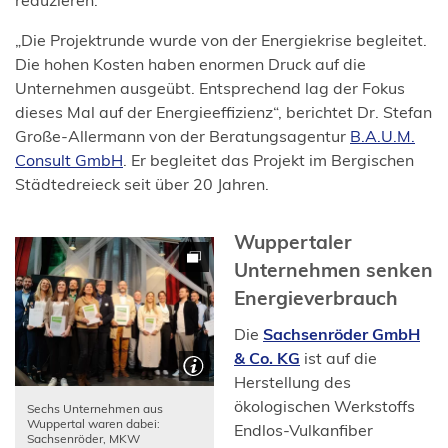
reduzieren.
„Die Projektrunde wurde von der Energiekrise begleitet.
Die hohen Kosten haben enormen Druck auf die
Unternehmen ausgeübt. Entsprechend lag der Fokus
dieses Mal auf der Energieeffizienz“, berichtet Dr. Stefan
Große-Allermann von der Beratungsagentur
B.A.U.M.
(Öffnet
Consult GmbH
. Er begleitet das Projekt im Bergischen
in
Städtedreieck seit über 20 Jahren.
einem
neuen
Wuppertaler
Tab)
Unternehmen senken
Energieverbrauch
Die
Sachsenröder GmbH
(Öffnet
& Co. KG
ist auf die
in
Herstellung des
einem
ökologischen Werkstoffs
Sechs Unternehmen aus
Wuppertal waren dabei:
neuen
Endlos-Vulkanfiber
Sachsenröder, MKW