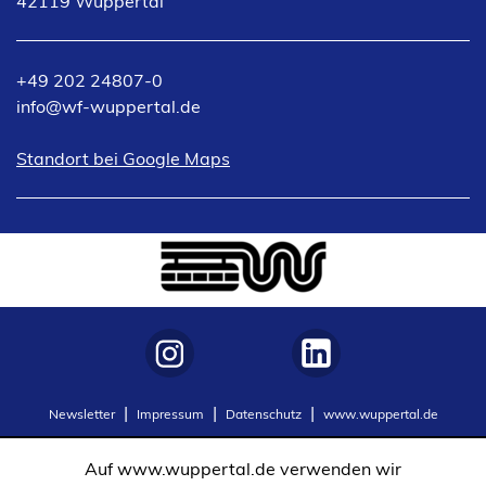
42119 Wuppertal
+49 202 24807-0
info
wf-wuppertal
de
(Öffnet
Standort bei Google Maps
in
einem
neuen
Tab)
(Öffnet
(Öffnet
Newsletter
Impressum
Datenschutz
www.wuppertal.de
in
in
einem
einem
Auf www.wuppertal.de verwenden wir