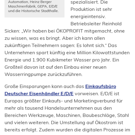
Tab)
spezialisiert. Die
Automation, Heinz Berger
Maschinenfabrik, GEPA, E/D/E
Produktion ist sehr
und die Historische Stadthalle.
energieintensiv.
Betriebsleiter Reinhold
Sicken: „Wir haben bei ÖKOPROFIT mitgemacht, ohne
zu wissen, was es bringt. Aber ich kann allen
zukünftigen Teilnehmern sagen: Es lohnt sich.“ Das
Unternehmen spart künftig eine Million Kilowattstunden
Energie und 1.900 Kubikmeter Wasser pro Jahr. Ein
Großteil davon ist auf den Einbau einer neuen
Wasserringpumpe zurückzuführen.
Große Einsparungen kann auch das
Einkaufsbüro
(Öffnet
Deutscher Eisenhändler E/D/E
vorweisen. E/D/E ist
in
Europas größter Einkaufs- und Marketingverbund für
einem
mehr als tausend Handelsunternehmen aus den
neuen
Bereichen Werkzeuge, Maschinen, Baubeschläge, Stahl
Tab)
und vielen weiteren. Die Umstellung auf Ökostrom ist
bereits erfolgt. Zudem wurden die digitalen Prozesse im