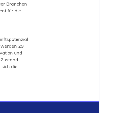
eser Branchen
nt für die
unftspotenzial
s“ werden 29
vation und
t-Zustand
sich die