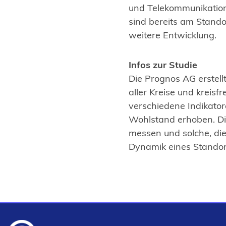
e
und Telekommunikation
T
n
sind bereits am Stando
a
T
weitere Entwicklung.
b
a
)
b
Infos zur Studie
)
Die Prognos AG erstellt
aller Kreise und kreisf
verschiedene Indikato
Wohlstand erhoben. Die
messen und solche, die
Dynamik eines Standort