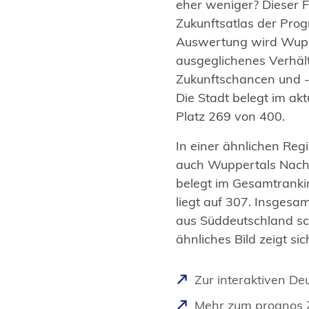
eher weniger? Dieser 
Zukunftsatlas der Prog
Auswertung wird Wupp
ausgeglichenes Verhäl
Zukunftschancen und -r
Die Stadt belegt im akt
Platz 269 von 400.
In einer ähnlichen Re
auch Wuppertals Nach
belegt im Gesamtrankin
liegt auf 307. Insgesa
aus Süddeutschland sc
ähnliches Bild zeigt si
(
Zur interaktiven De
Ö
(
Mehr zum prognos Z