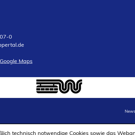
07-0
pertal
de
 Google Maps
Newsl
lich technisch notwendige Cookies sowie das Weban