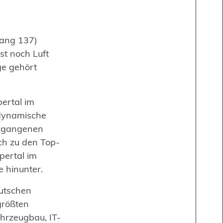
Rang 137)
st noch Luft
ge gehört
pertal im
 dynamische
vergangenen
ch zu den Top-
ertal im
e hinunter.
eutschen
größten
hrzeugbau, IT-