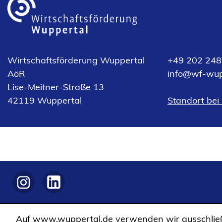
Wirtschaftsförderung Wuppertal
+49 202 248
AöR
info
wf-wup
Lise-Meitner-Straße 13
(Öffnet
42119 Wuppertal
Standort bei
in
einem
neuen
Tab)
(Öffnet
(Öffnet
in
in
einem
einem
Auf www.wuppertal.de verwenden wir ausschließ