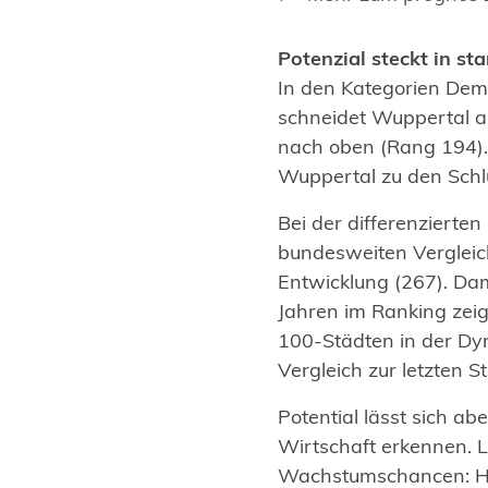
f
Ö
f
f
Potenzial steckt in s
n
f
In den Kategorien Dem
e
n
schneidet Wuppertal a
t
e
nach oben (Rang 194). 
i
t
Wuppertal zu den Schlu
n
i
e
Bei der differenzierte
n
i
bundesweiten Vergleich
e
n
Entwicklung (267). Dam
i
e
Jahren im Ranking zeig
n
m
100-Städten in der D
e
n
Vergleich zur letzten S
m
e
n
Potential lässt sich ab
u
e
Wirtschaft erkennen. 
e
u
Wachstumschancen: Her
n