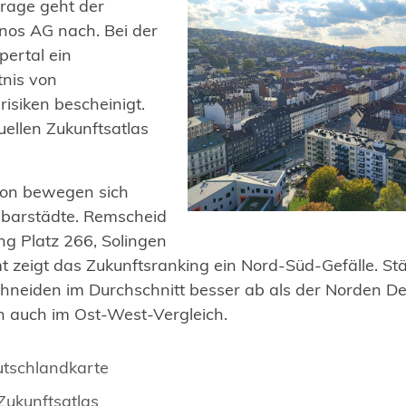
Frage geht der
nos AG nach. Bei der
ertal ein
tnis von
isiken bescheinigt.
uellen Zukunftsatlas
gion bewegen sich
barstädte. Remscheid
g Platz 266, Solingen
mt zeigt das Zukunftsranking ein Nord-Süd-Gefälle. St
hneiden im Durchschnitt besser ab als der Norden De
ch auch im Ost-West-Vergleich.
utschlandkarte
ukunftsatlas