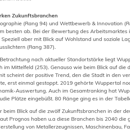
tarken Zukunftsbranchen
ographie (Rang 94) und Wettbewerb & Innovation (
m besten ab. Bei der Bewertung des Arbeitsmarktes i
Speziell aber mit Blick auf Wohlstand und soziale La
sslichtern (Rang 387).
n Betrachtung nach aktueller Standortstärke liegt Wup
 im Mittelfeld (253). Genauso wie beim Blick auf die
it scheint der positive Trend, den die Stadt in den 
te, erst einmal gestoppt. 2019 gehörte Wuppertal no
ynamik-Auswertung. Auch im Gesamtranking hat Wupp
tudie Plätze eingebüßt. 80 Ränge ging es in der Tabell
er beim Blick auf die zwölf Zukunftsbranchen in der d
Laut Prognos haben u.a diese Branchen bis 2040 die 
stellung von Metallerzeugnissen, Maschinenbau, Fa