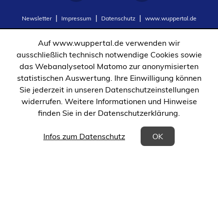
(Öffnet
(Öffnet
Newsletter
Impressum
Datenschutz
www.wuppertal.de
in
in
einem
einem
Auf www.wuppertal.de verwenden wir
neuen
neuen
ausschließlich technisch notwendige Cookies sowie
Tab)
Tab)
das Webanalysetool Matomo zur anonymisierten
statistischen Auswertung. Ihre Einwilligung können
Sie jederzeit in unseren Datenschutzeinstellungen
widerrufen. Weitere Informationen und Hinweise
finden Sie in der Datenschutzerklärung.
(Öffnet in einem neuen Tab)
Infos zum Datenschutz
OK