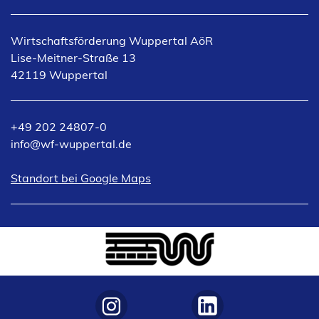
Wirtschaftsförderung Wuppertal AöR
Lise-Meitner-Straße 13
42119 Wuppertal
+49 202 24807-0
info
wf-wuppertal
de
(Öffnet
Standort bei Google Maps
in
einem
neuen
Tab)