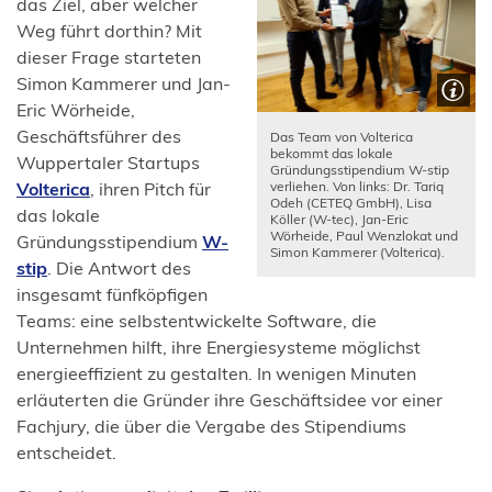
das Ziel, aber welcher
Weg führt dorthin? Mit
dieser Frage starteten
Simon Kammerer und Jan-
Eric Wörheide,
Geschäftsführer des
Das Team von Volterica
bekommt das lokale
Wuppertaler Startups
Gründungsstipendium W-stip
verliehen. Von links: Dr. Tariq
(Öffnet
Volterica
, ihren Pitch für
Odeh (CETEQ GmbH), Lisa
in
das lokale
Köller (W-tec), Jan-Eric
Wörheide, Paul Wenzlokat und
einem
Gründungsstipendium
W-
Simon Kammerer (Volterica).
neuen
(Öffnet
stip
. Die Antwort des
Tab)
in
insgesamt fünfköpfigen
einem
Teams: eine selbstentwickelte Software, die
neuen
Unternehmen hilft, ihre Energiesysteme möglichst
Tab)
energieeffizient zu gestalten. In wenigen Minuten
erläuterten die Gründer ihre Geschäftsidee vor einer
Fachjury, die über die Vergabe des Stipendiums
entscheidet.