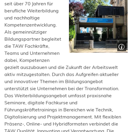
in
seit über 70 Jahren für
einem
berufliche Weiterbildung
neuen
und nachhaltige
Tab)
Kompetenzentwicklung.
Als gemeinnütziger
Bildungspartner begleitet
die TAW Fachkräfte,
Teams und Unternehmen
dabei, Kompetenzen
gezielt auszubauen und die Zukunft der Arbeitswelt
aktiv mitzugestalten. Durch das Aufgreifen aktueller
und innovativer Themen im Bildungsangebot
unterstützt sie Unternehmen bei der Transformation.
Das Weiterbildungsangebot umfasst praxisnahe
Seminare, digitale Fachkurse und
Führungskräftetrainings in Bereichen wie Technik,
Digitalisierung und Projektmanagement. Mit flexiblen
Präsenz-, Online- und Hybridformaten verbindet die
TAW Qualität, Innovation und Verantwortung. Die