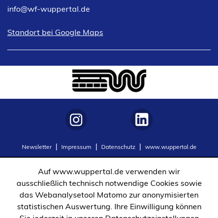
info
wf-wuppertal
de
(Öffnet
Standort bei Google Maps
in
einem
neuen
Tab)
(Öffnet
(Öffnet
Newsletter
Impressum
Datenschutz
www.wuppertal.de
in
in
einem
einem
Auf www.wuppertal.de verwenden wir
neuen
neuen
ausschließlich technisch notwendige Cookies sowie
Tab)
Tab)
das Webanalysetool Matomo zur anonymisierten
statistischen Auswertung. Ihre Einwilligung können