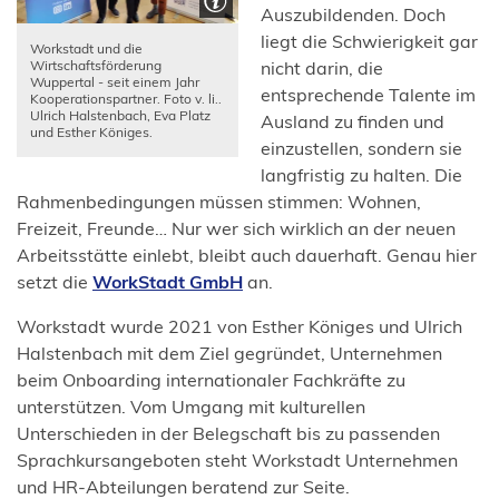
n
Auszubildenden. Doch
m
e
liegt die Schwierigkeit gar
Workstadt und die
n
u
nicht darin, die
Wirtschaftsförderung
e
Wuppertal - seit einem Jahr
e
entsprechende Talente im
Kooperationspartner. Foto v. li..
u
Ulrich Halstenbach, Eva Platz
n
Ausland zu finden und
e
und Esther Königes.
T
einzustellen, sondern sie
n
a
langfristig zu halten. Die
T
b
Rahmenbedingungen müssen stimmen: Wohnen,
a
)
Freizeit, Freunde… Nur wer sich wirklich an der neuen
b
Arbeitsstätte einlebt, bleibt auch dauerhaft. Genau hier
)
(Öffnet
setzt die
WorkStadt GmbH
an.
in
Workstadt wurde 2021 von Esther Königes und Ulrich
einem
Halstenbach mit dem Ziel gegründet, Unternehmen
neuen
beim Onboarding internationaler Fachkräfte zu
Tab)
unterstützen. Vom Umgang mit kulturellen
Unterschieden in der Belegschaft bis zu passenden
Sprachkursangeboten steht Workstadt Unternehmen
und HR-Abteilungen beratend zur Seite.