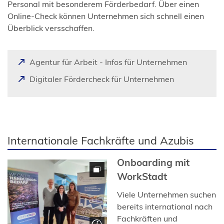
Personal mit besonderem Förderbedarf. Über einen
Online-Check können Unternehmen sich schnell einen
Überblick versschaffen.
(
Agentur für Arbeit - Infos für Unternehmen
Ö
(
Digitaler Fördercheck für Unternehmen
f
Ö
f
f
n
f
e
n
t
Internationale Fachkräfte und Azubis
e
i
t
n
Onboarding mit
i
e
n
WorkStadt
i
e
n
Viele Unternehmen suchen
i
e
bereits international nach
n
m
Fachkräften und
e